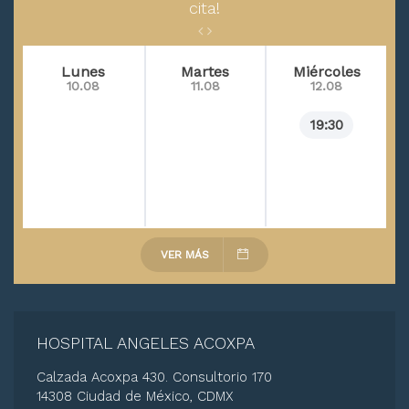
cita!
Lunes
Martes
Miércoles
10.08
11.08
12.08
19:30
VER MÁS
HOSPITAL ANGELES ACOXPA
Calzada Acoxpa 430. Consultorio 170
14308 Ciudad de México, CDMX