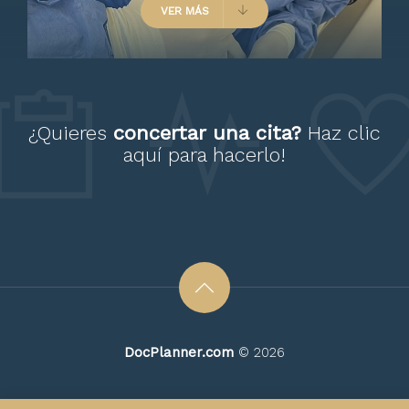
VER MÁS
Paciente
¿Quieres
concertar una cita?
Haz clic
aquí
para hacerlo!
El doctor nos explicó a detalle
todo, es atento y revisó todo
Paciente
DocPlanner.com
© 2026