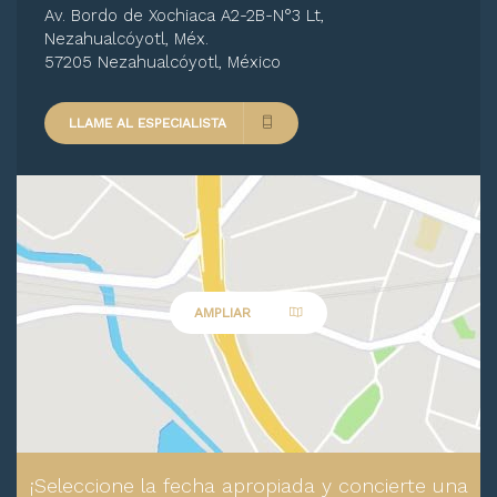
Av. Bordo de Xochiaca A2-2B-N°3 Lt,
Nezahualcóyotl, Méx.
57205 Nezahualcóyotl, México
LLAME AL ESPECIALISTA
AMPLIAR
¡Seleccione la fecha apropiada y concierte una