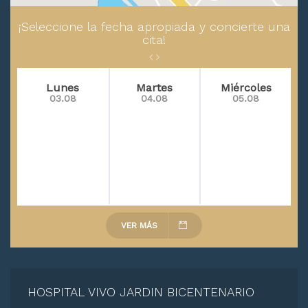
¡Seleccione la fecha apropiada y concierte una
cita!
Lunes
Martes
Miércoles
03.08
04.08
05.08
VER MÁS
HOSPITAL VIVO JARDIN BICENTENARIO