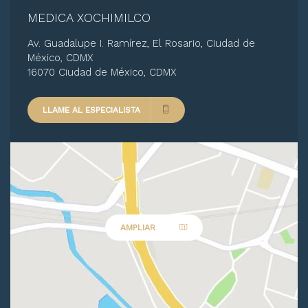
MEDICA XOCHIMILCO
Av. Guadalupe I. Ramírez, El Rosario, Ciudad de
México, CDMX
16070 Ciudad de México, CDMX
LLAME AL ESPECIALISTA
AMPLIAR