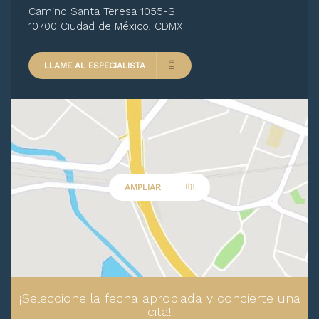
Camino Santa Teresa 1055-S
10700 Ciudad de México, CDMX
LLAME AL ESPECIALISTA
AMPLIAR
¡Seleccione la fecha apropiada y concierte una
cita!