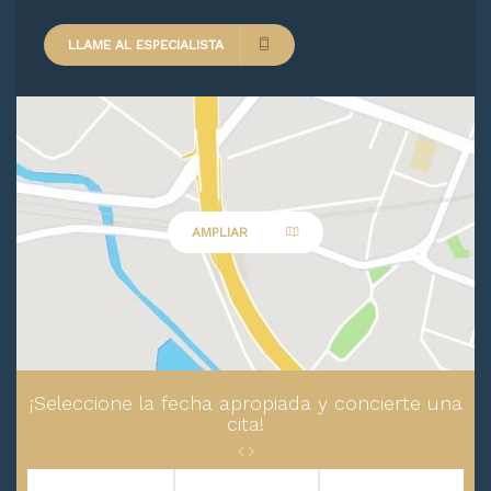
LLAME AL ESPECIALISTA
AMPLIAR
¡Seleccione la fecha apropiada y concierte una
cita!