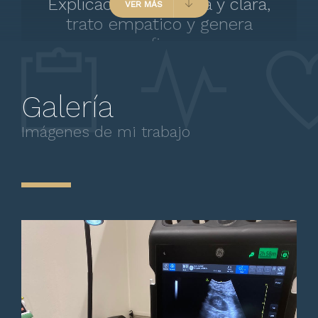
Explicación detallada y clara,
VER MÁS
trato empatico y genera
confianza
Galería
Imágenes de mi trabajo
Paciente
Agradecemos la paciencia,
conocimiento y explicación
detallada.